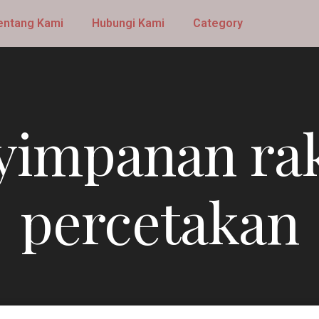
entang Kami
Hubungi Kami
Category
yimpanan rak
percetakan