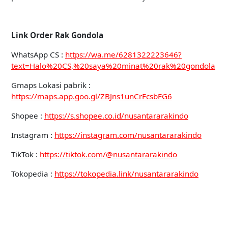
Link Order Rak Gondola
WhatsApp CS :
https://wa.me/6281322223646?
text=Halo%20CS,%20saya%20minat%20rak%20gondola
Gmaps Lokasi pabrik :
https://maps.app.goo.gl/ZBJns1unCrFcsbFG6
Shopee :
https://s.shopee.co.id/nusantararakindo
Instagram :
https://instagram.com/nusantararakindo
TikTok :
https://tiktok.com/@nusantararakindo
Tokopedia :
https://tokopedia.link/nusantararakindo