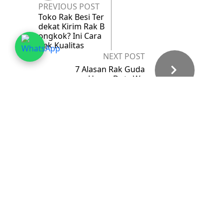
PREVIOUS POST
Toko Rak Besi Ter
dekat Kirim Rak B
ongkok? Ini Cara
Cek Kualitas
NEXT POST
7 Alasan Rak Guda
ng Heavy Duty Wa
jib Ada di Gudang
Logistik
Leave a Reply
Your email address will not be published.
Required fields
are marked
*