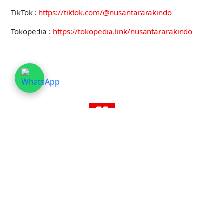
TikTok :
https://tiktok.com/@nusantararakindo
Tokopedia :
https://tokopedia.link/nusantararakindo
Rak gudang membantu toko dan gudang
menata ruang lebih rapi. kuat. dan
meyakinkan sehingga alur kerja harian
tetap nyaman dijalankan secara