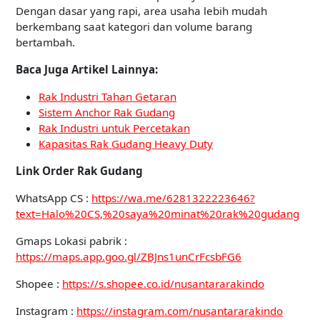
Dengan dasar yang rapi, area usaha lebih mudah
berkembang saat kategori dan volume barang
bertambah.
Baca Juga Artikel Lainnya:
Rak Industri Tahan Getaran
Sistem Anchor Rak Gudang
Rak Industri untuk Percetakan
Kapasitas Rak Gudang Heavy Duty
Link Order Rak Gudang
WhatsApp CS :
https://wa.me/6281322223646?
text=Halo%20CS,%20saya%20minat%20rak%20gudang
Gmaps Lokasi pabrik :
https://maps.app.goo.gl/ZBJns1unCrFcsbFG6
Shopee :
https://s.shopee.co.id/nusantararakindo
Instagram :
https://instagram.com/nusantararakindo